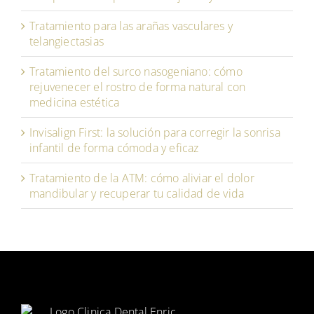
Tratamiento para las arañas vasculares y
telangiectasias
Tratamiento del surco nasogeniano: cómo
rejuvenecer el rostro de forma natural con
medicina estética
Invisalign First: la solución para corregir la sonrisa
infantil de forma cómoda y eficaz
Tratamiento de la ATM: cómo aliviar el dolor
mandibular y recuperar tu calidad de vida