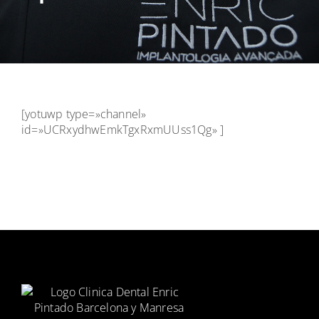
[yotuwp type=»channel»
id=»UCRxydhwEmkTgxRxmUUss1Qg» ]