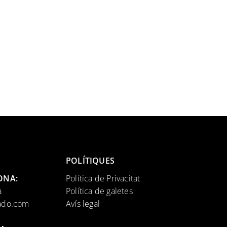
POLÍTIQUES
LONA:
Política de Privacitat
a
Política de galetes
ado.com
Avís legal