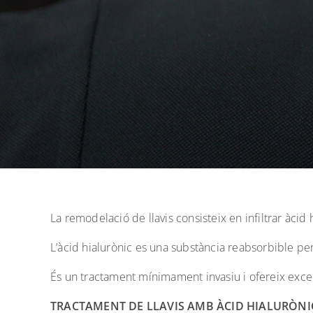
La remodelació de llavis consisteix en infiltrar àcid 
L’àcid hialurònic es una substància reabsorbible per
És un tractament mínimament invasiu i ofereix excel·
TRACTAMENT DE LLAVIS AMB ÀCID HIALURÒNI