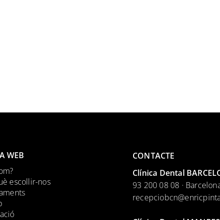
A WEB
CONTACTE
om?
Clínica Dental BARCE
è escollir-nos
93 200 08 08 · Barcelon
taments
recepciobcn@enricpint
p
ació