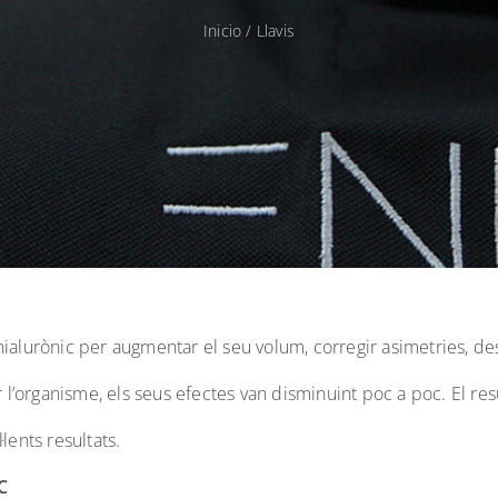
Inicio
/
Llavis
hialurònic per augmentar el seu volum, corregir asimetries, dest
 l’organisme, els seus efectes van disminuint poc a poc. El res
lents resultats.
C