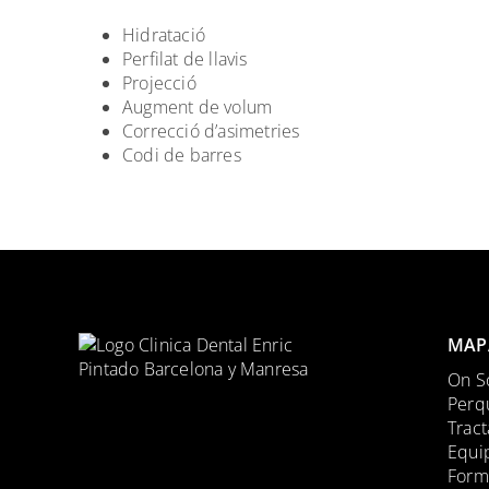
Hidratació
Perfilat de llavis
Projecció
Augment de volum
Correcció d’asimetries
Codi de barres
MAP
On S
Perqu
Trac
Equi
Form