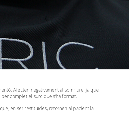
 mentó. Afecten negativament al somriure, ja que
r per complet el surc que s’ha format.
 que, en ser restituïdes, retornen al pacient la