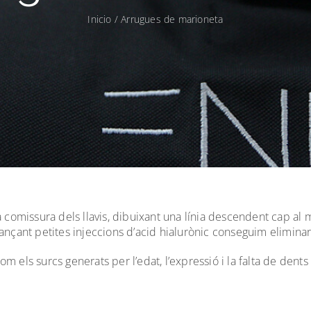
Inicio
/
Arrugues de marioneta
 comissura dels llavis, dibuixant una línia descendent cap al
jançant petites injeccions d’acid hialurònic conseguim elimina
om els surcs generats per l’edat, l’expressió i la falta de dents