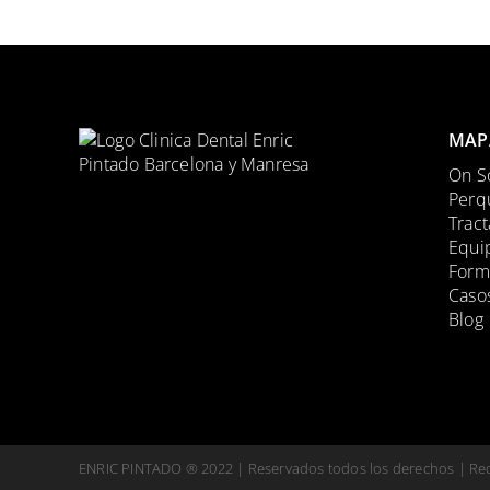
MAP
On S
Perqu
Trac
Equi
Form
Casos
Blog
ENRIC PINTADO ® 2022 | Reservados todos los derechos | R