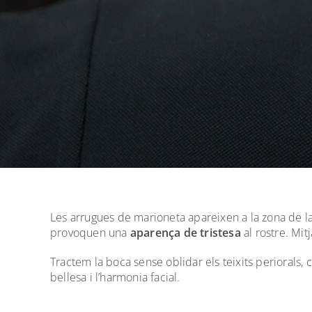
Les arrugues de marioneta apareixen a la zona de la
provoquen una
aparença de tristesa
al rostre. Mit
Tractem la boca sense oblidar els teixits periorals, c
bellesa i l’harmonia facial.