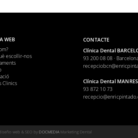
A WEB
CONTACTE
om?
Clínica Dental BARCE
è escollir-nos
93 200 08 08 · Barcelon
taments
recepciobcn@enricpint
p
ació
Clínica Dental MANRES
 Clinics
93 872 10 73
recepcio@enricpintado
ediseño web & SEO by
DOCMEDIA
Marketing Dental